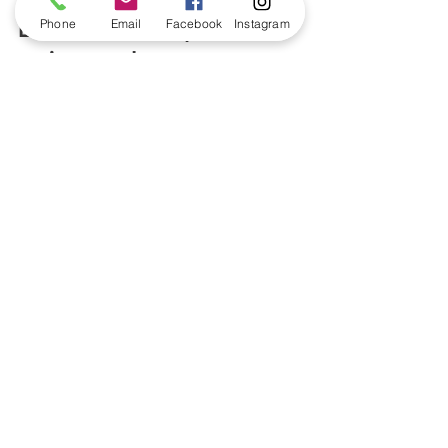
La Vie Là Construction
Phone
Email
Facebook
Instagram
7 mars 2025
2 min de lecture
Les caractéristiques d’une
maison en L
Lorsqu’il s’agit de construire une maison, la forme
joue un rôle essentiel dans l’optimisation de
l’espace, du confort et de...
CONTACTEZ-NOUS