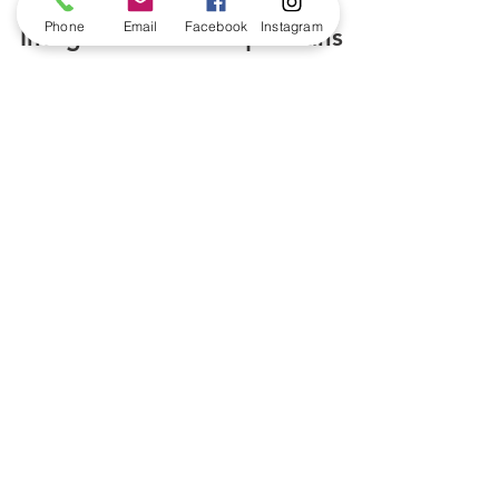
La Vie Là Construction
Phone
Email
Facebook
Instagram
23 juil. 2025
2 min de lecture
Intégrez la domotique dans
votre maison à Nîmes !
Voici un comparatif de 5 dispositifs clés pour
équiper votre maison connectée à Nîmes, suivi
d’un décryptage par angle d’approche....
CONTACTEZ-NOUS