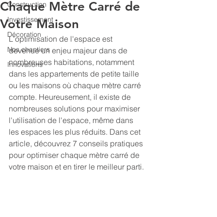
Chaque Mètre Carré de
Construction
Investissement
Votre Maison
Décoration
L'optimisation de l'espace est 
Nos chantiers
devenue un enjeu majeur dans de 
nombreuses habitations, notamment 
Innovations
dans les appartements de petite taille 
ou les maisons où chaque mètre carré 
compte. Heureusement, il existe de 
nombreuses solutions pour maximiser 
l'utilisation de l'espace, même dans 
les espaces les plus réduits. Dans cet 
article, découvrez 7 conseils pratiques 
pour optimiser chaque mètre carré de 
votre maison et en tirer le meilleur parti.