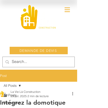
DEMANDE DE DEVIS
Post
All Posts
La Vie Là Construction
All Posts
23 juil. 2025
2 min de lecture
Intégrez la domotique
Rénovation