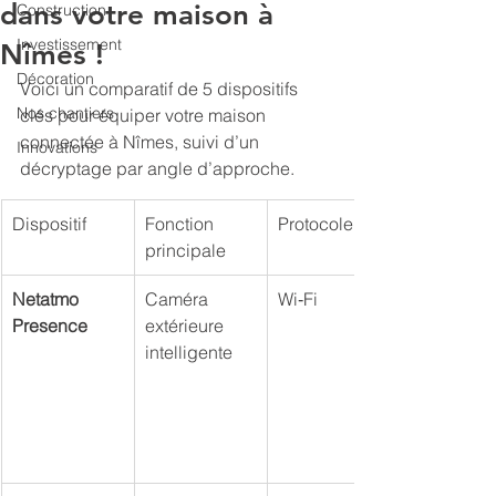
dans votre maison à
Construction
Investissement
Nîmes !
Décoration
Voici un comparatif de 5 dispositifs 
Nos chantiers
clés pour équiper votre maison 
connectée à Nîmes, suivi d’un 
Innovations
décryptage par angle d’approche.
Dispositif
Fonction 
Protocole
principale
Netatmo 
Caméra 
Wi‑Fi
Presence
extérieure 
intelligente