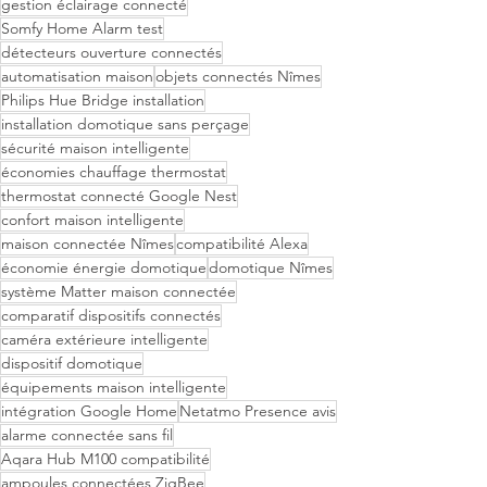
gestion éclairage connecté
Somfy Home Alarm test
détecteurs ouverture connectés
automatisation maison
objets connectés Nîmes
Philips Hue Bridge installation
installation domotique sans perçage
sécurité maison intelligente
économies chauffage thermostat
thermostat connecté Google Nest
confort maison intelligente
maison connectée Nîmes
compatibilité Alexa
économie énergie domotique
domotique Nîmes
système Matter maison connectée
comparatif dispositifs connectés
caméra extérieure intelligente
dispositif domotique
équipements maison intelligente
intégration Google Home
Netatmo Presence avis
alarme connectée sans fil
Aqara Hub M100 compatibilité
ampoules connectées ZigBee