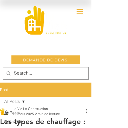
DEMANDE DE DEVIS
Post
All Posts
La Vie Là Construction
All Posts
19 mars 2025
2 min de lecture
Les types de chauffage :
Rénovation