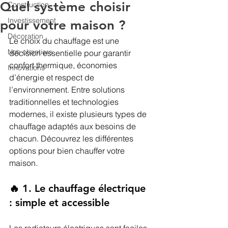
Quel système choisir
Construction
Investissement
pour votre maison ?
Décoration
Le choix du chauffage est une 
Nos chantiers
décision essentielle pour garantir 
confort thermique, économies 
Innovations
d’énergie et respect de 
l’environnement. Entre solutions 
traditionnelles et technologies 
modernes, il existe plusieurs types de 
chauffage adaptés aux besoins de 
chacun. Découvrez les différentes 
options pour bien chauffer votre 
maison.
🔥 1. Le chauffage électrique 
: simple et accessible