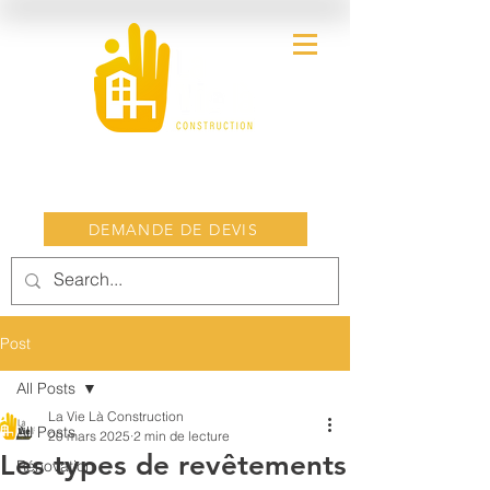
DEMANDE DE DEVIS
Post
All Posts
La Vie Là Construction
All Posts
20 mars 2025
2 min de lecture
Les types de revêtements
Rénovation