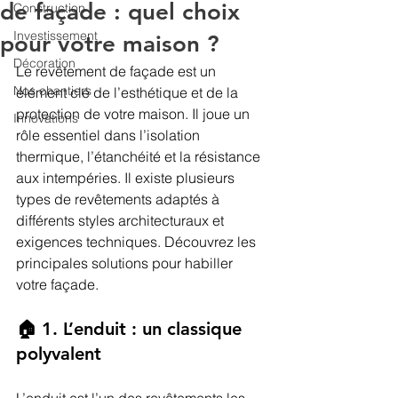
de façade : quel choix
Construction
Investissement
pour votre maison ?
Décoration
Le revêtement de façade est un 
Nos chantiers
élément clé de l’esthétique et de la 
protection de votre maison. Il joue un 
Innovations
rôle essentiel dans l’isolation 
thermique, l’étanchéité et la résistance 
aux intempéries. Il existe plusieurs 
types de revêtements adaptés à 
différents styles architecturaux et 
exigences techniques. Découvrez les 
principales solutions pour habiller 
votre façade.
🏠 1. L’enduit : un classique 
polyvalent